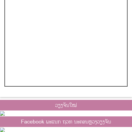
ວຽງຈັນໃໝ່
Facebook ພະແນກ ຖວທ ນະຄອນຫຼວງວຽງຈັນ