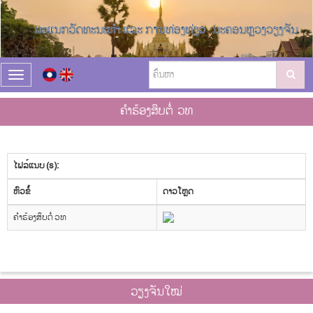
T
o
g
ຄຳຮ້ອງສຶບຕໍ່ ວທ
g
l
e
n
ໄຟລ໌ແນບ (s):
a
v
​ຫົວ​ຂໍ້
ດາວ​ໂຫຼດ
i
g
ຄຳຮ້ອງສຶບຕໍ່ ວທ
a
t
i
o
n
ວຽງຈັນໃໝ່