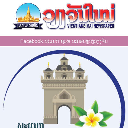
Facebook ພະແນກ ຖວທ ນະຄອນຫຼວງວຽງຈັນ