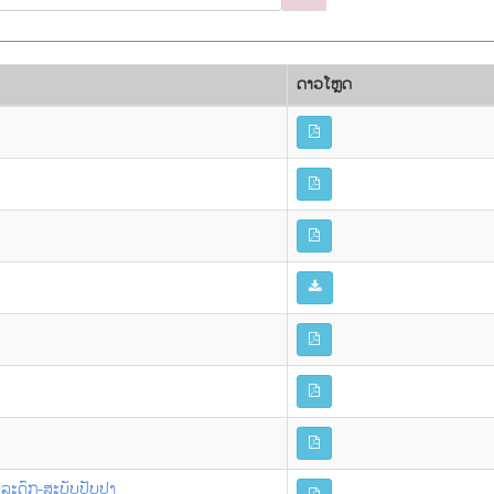
ດາວ​ໂຫຼດ
ລະດົກ-ສະບັບປັບປຸງ