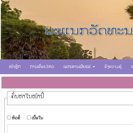
ໜ້າຫຼັກ
ການເຄື່ອນໄຫວ
ເອກະສານເຜີຍແຜ່
ຄັງຄວາມຮູ້
ຄົ້ນ​ຫາ​ໃນ​ໜ້ານີ້
​ຫົວ​ຂໍ້
​ເນື້ອ​ໃນ