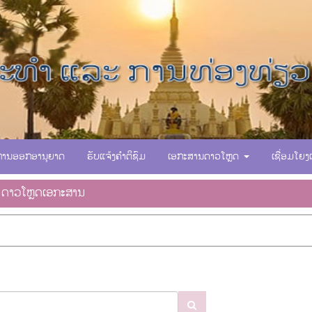
ການອອກອານຸຍາດ
ຮັບແຈ້ງຄຳຕິຊົມ
ເອກະສານດາວໂຫຼດ
ເຊື່ອມໂຍງ
ດາວໂຫຼດເອກະສານ