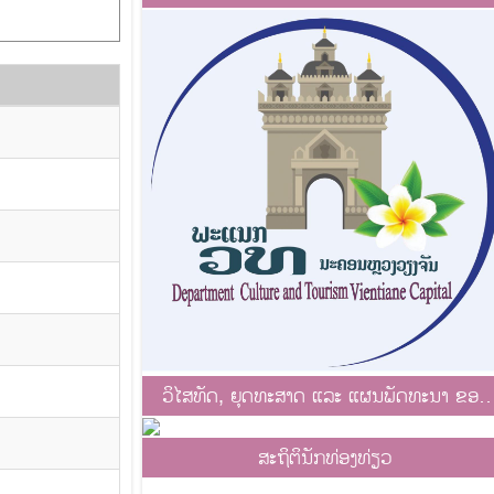
ວິໄສທັດ, ຍຸດທະສາດ ແລະ ແຜນພັດທະນາ ຂອງ
ພະແນກ ວທ
ສະຖິຕິນັກທ່ອງທ່ຽວ