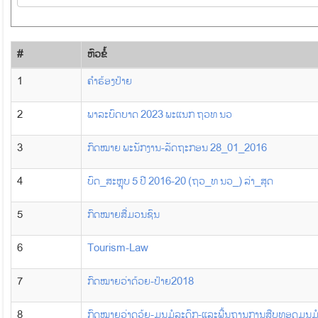
#
​ຫົວ​ຂໍ້
1
ຄຳຮ້ອງປ້າຍ
2
ພາລະບົດບາດ 2023 ພະແນກ ຖວທ ນວ
3
ກົດໝາຍ ພະນັກງານ-ລັດຖະກອນ 28_01_2016
4
ບົດ_ສະຫຼຸບ 5 ປີ 2016-20 (ຖວ_ທ ນວ_) ລ່າ_ສຸດ
5
ກົດໝາຍສື່ມວນຊົນ
6
Tourism-Law
7
ກົດໝາຍວ່າດ້ວຍ-ປ້າຍ2018
8
ກົດໝາຍວ່າດວ້ຍ-ມູນມໍລະດົກ-ແລະພື້ນຖານການສືບທອດມູນມໍ