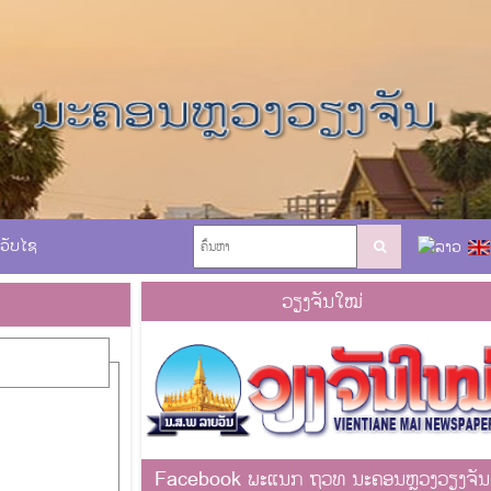
ເວັບໄຊ
ວຽງຈັນໃໝ່
Facebook ພະແນກ ຖວທ ນະຄອນຫຼວງວຽງຈັນ